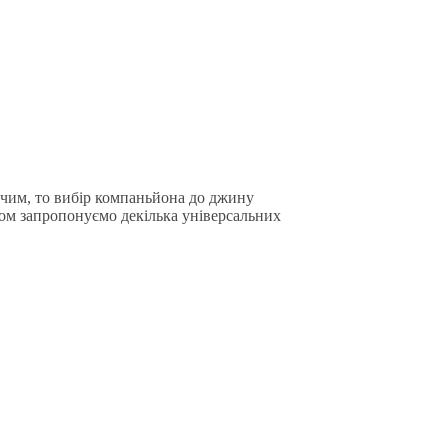
ь-чим, то вибір компаньйона до джину
сом запропонуємо декілька універсальних