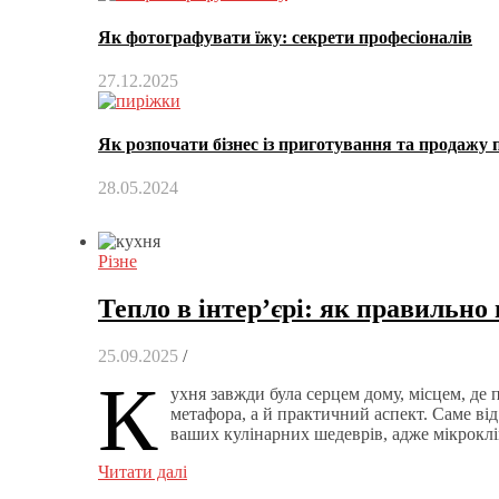
Як фотографувати їжу: секрети професіоналів
27.12.2025
Як розпочати бізнес із приготування та продажу 
28.05.2024
Різне
Тепло в інтер’єрі: як правильно
25.09.2025
/
К
ухня завжди була серцем дому, місцем, де 
метафора, а й практичний аспект. Саме від
ваших кулінарних шедеврів, адже мікроклі
Читати далі