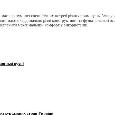
имагає розуміння специфічних потреб різних приміщень. Змішувач
ди, мають кардинально різні конструктивні та функціональні ос
безпечити максимальний комфорт у використанні.
ашньої кухні
х кукурудзяних страв України