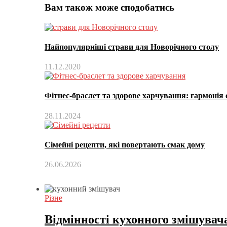
Вам також може сподобатись
Найпопулярніші страви для Новорічного столу
11.12.2020
Фітнес-браслет та здорове харчування: гармонія 
28.11.2024
Сімейні рецепти, які повертають смак дому
26.06.2026
Різне
Відмінності кухонного змішувач