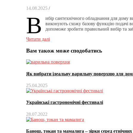
14.08.2025
/
В
ибір сантехнічного обладнання для дому в
виконують схожу базову функцію подачі во
допоможе зробити правильний вибір та за
Читати далі
Вам також може сподобатись
Як вибрати ідеальну варильну поверхню для дом
25.04.2025
Українські гастрономічні фестивалі
28.07.2022
Банош, токан та мамалига – зірки серед етнічни