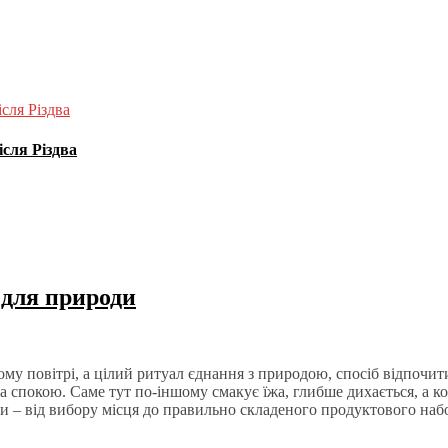
ісля Різдва
р для природи
іжому повітрі, а цілий ритуал єднання з природою, спосіб відпочит
а спокою. Саме тут по-іншому смакує їжа, глибше дихається, а к
ки – від вибору місця до правильно складеного продуктового наб