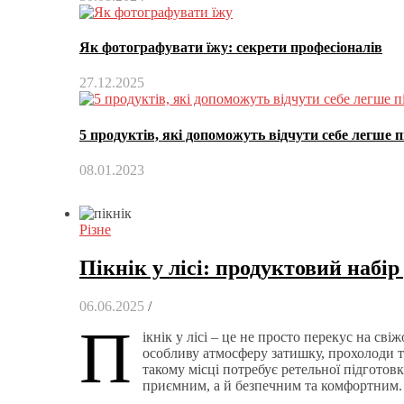
Як фотографувати їжу: секрети професіоналів
27.12.2025
5 продуктів, які допоможуть відчути себе легше п
08.01.2023
Різне
Пікнік у лісі: продуктовий набі
06.06.2025
/
П
ікнік у лісі – це не просто перекус на св
особливу атмосферу затишку, прохолоди т
такому місці потребує ретельної підготов
приємним, а й безпечним та комфортним.