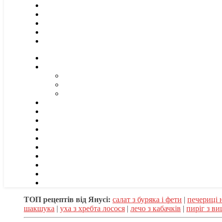
ТОП рецептів від Янусі:
салат з буряка і фети
|
печериці 
шакшука
|
уха з хребта лосося
|
лечо з кабачків
|
пиріг з в