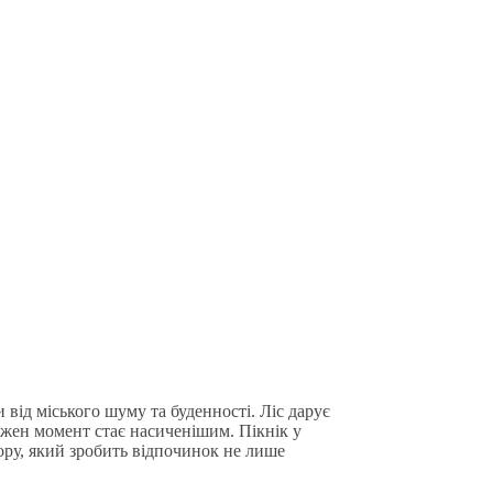
и від міського шуму та буденності. Ліс дарує
ожен момент стає насиченішим. Пікнік у
ору, який зробить відпочинок не лише