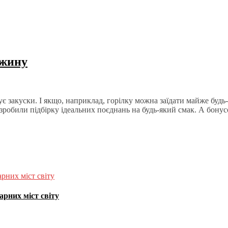
джину
ує закуски. І якщо, наприклад, горілку можна заїдати майже буд
зробили підбірку ідеальних поєднань на будь-який смак. А бону
рних міст світу