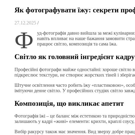
Як фотографувати їжу: секрети про
27.12.2025
/
Ф
уд-фотографія давно вийшла за межі кулінарних
навіть впливає на наше бажання замовити страву
працює світло, композиція та сама їжа.
Світло як головний інгредієнт кадру
Професійні фотографи майже одностайні: хороше світло в
підкреслює текстури, не створює жорстких тіней і зберіга
Штучне освітлення часто робить їжу «пластиковою», особли
імітуючи денне світло. У професійних студіях світло завж
Композиція, що викликає апетит
Фотографія їжі – це баланс між естетикою та природністю
залишають у кадрі «живі» елементи: крихти, краплі соусу,
Вибір ракурсу також має значення. Вид зверху добре працю