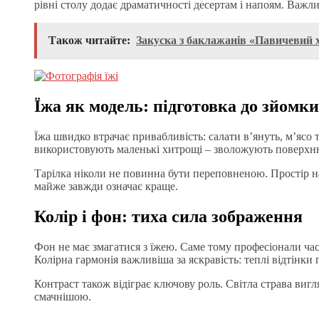
рівні столу додає драматичності десертам і напоям. Важл
Також читайте:
Закуска з баклажанів «Павичевий 
Їжа як модель: підготовка до зйомки
Їжа швидко втрачає привабливість: салати в’януть, м’ясо
використовують маленькі хитрощі – зволожують поверхню
Тарілка ніколи не повинна бути переповненою. Простір на
майже завжди означає краще.
Колір і фон: тиха сила зображення
Фон не має змагатися з їжею. Саме тому професіонали част
Колірна гармонія важливіша за яскравість: теплі відтінки
Контраст також відіграє ключову роль. Світла страва вигл
смачнішою.