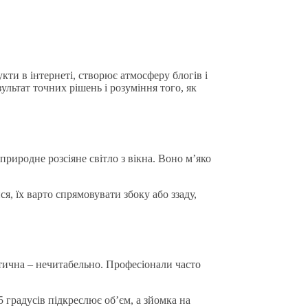
кти в інтернеті, створює атмосферу блогів і
ультат точних рішень і розуміння того, як
иродне розсіяне світло з вікна. Воно м’яко
я, їх варто спрямовувати збоку або ззаду,
отична – нечитабельно. Професіонали часто
5 градусів підкреслює об’єм, а зйомка на