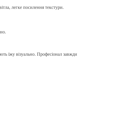
вітла, легке посилення текстури.
но.
ають їжу візуально. Професіонал завжди