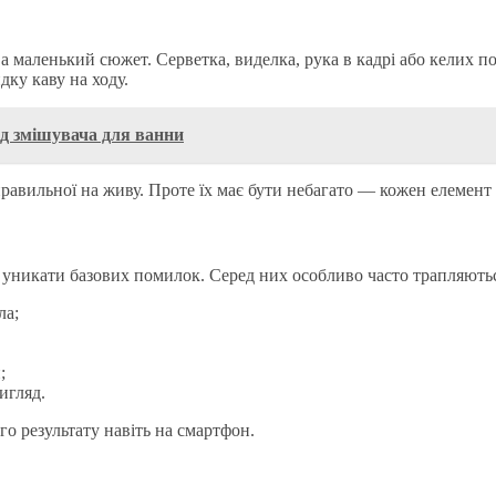
 а маленький сюжет. Серветка, виделка, рука в кадрі або келих п
ку каву на ходу.
ід змішувача для ванни
правильної на живу. Проте їх має бути небагато — кожен елемент
 уникати базових помилок. Серед них особливо часто трапляютьс
ла;
;
игляд.
о результату навіть на смартфон.