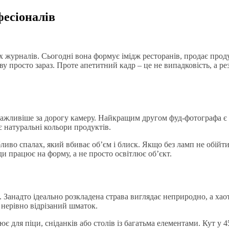
фесіоналів
 журналів. Сьогодні вона формує імідж ресторанів, продає проду
 просто зараз. Проте апетитний кадр – це не випадковість, а рез
ажливіше за дорогу камеру. Найкращим другом фуд-фотографа є пр
є натуральні кольори продуктів.
во спалах, який вбиває об’єм і блиск. Якщо без ламп не обійтис
ди працює на форму, а не просто освітлює об’єкт.
. Занадто ідеально розкладена страва виглядає неприродно, а ха
 нерівно відрізаний шматок.
є для піци, сніданків або столів із багатьма елементами. Кут у 4