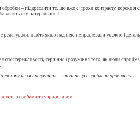
бробки – підкреслити те, що вже є: трохи контрасту, корекція с
бавляють їжу натуральності.
не редагували, навіть якщо над нею попрацювали уважно і деталь
ня спостережливості, терпіння і розуміння того, як люди сприйм
.
и «я хочу це скуштувати» – значить, усе зроблено правильно…