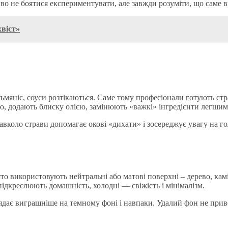
иво не боятися експериментувати, але завжди розуміти, що саме в
хвіст»
 тьмяніє, соуси розтікаються. Саме тому професіонали готують с
, додають блиску олією, замінюють «важкі» інгредієнти легшими
вколо страви допомагає окові «дихати» і зосереджує увагу на г
о використовують нейтральні або матові поверхні – дерево, камін
 підкреслюють домашність, холодні — свіжість і мінімалізм.
ядає виграшніше на темному фоні і навпаки. Удалий фон не приве