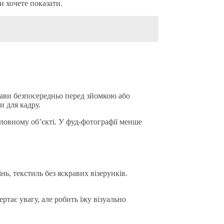
и хочете показати.
трави безпосередньо перед зйомкою або
 для кадру.
оловному об’єкті. У фуд-фотографії менше
ь, текстиль без яскравих візерунків.
ртає увагу, але робить їжу візуально