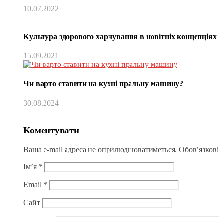
10.07.2022
Культура здорового харчування в новітніх концепціях
15.09.2021
Чи варто ставити на кухні пральну машину?
30.08.2024
Коментувати
Ваша e-mail адреса не оприлюднюватиметься.
Обов’язкові
Ім’я
*
Email
*
Сайт