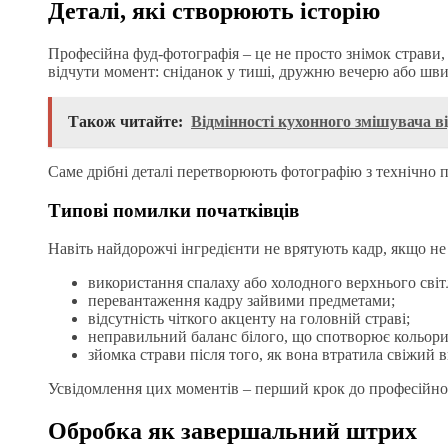
Деталі, які створюють історію
Професійна фуд-фотографія – це не просто знімок страви,
відчути момент: сніданок у тиші, дружню вечерю або швид
Також читайте:
Відмінності кухонного змішувача в
Саме дрібні деталі перетворюють фотографію з технічно 
Типові помилки початківців
Навіть найдорожчі інгредієнти не врятують кадр, якщо не
використання спалаху або холодного верхнього світ
перевантаження кадру зайвими предметами;
відсутність чіткого акценту на головній страві;
неправильний баланс білого, що спотворює кольори
зйомка страви після того, як вона втратила свіжий в
Усвідомлення цих моментів – перший крок до професійног
Обробка як завершальний штрих