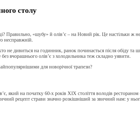
ного столу
оці? Правильно, «шубу» й олів’є – на Новий рік. Це настільки ж н
то несправжній.
хто не дивиться на годинник, ранок починається після обіду та ш
ке без вчорашнього олів’є з холодильника теж складно уявити.
найпопулярнішими для новорічної трапези?
’є, який на початку 60-х років XIX століття володів рестораном
сичний рецепт страви значно розкішніший за звичний нам: у нього