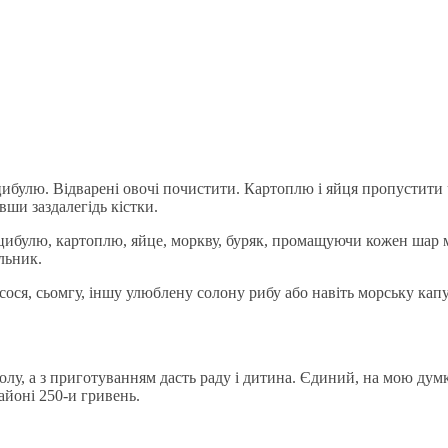
цибулю. Відварені овочі почистити. Картоплю і яйця пропустити ч
ши заздалегідь кістки.
цибулю, картоплю, яйце, моркву, буряк, промащуючи кожен шар м
льник.
ося, сьомгу, іншу улюблену солону рибу або навіть морську капу
лу, а з приготуванням дасть раду і дитина. Єдиний, на мою думку
айоні 250-и гривень.