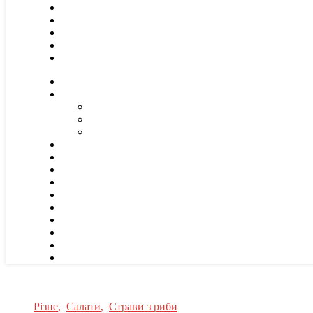
Різне
,
Салати
,
Страви з риби