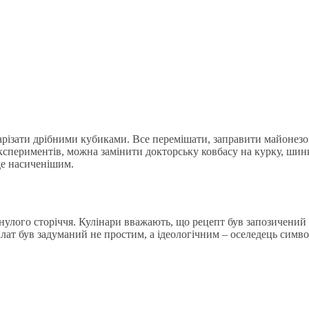
нарізати дрібними кубиками. Все перемішати, заправити майоне
кспериментів, можна замінити докторську ковбасу на курку, шинк
де насиченішим.
лого сторіччя. Кулінари вважають, що рецепт був запозичений з є
т був задуманий не простим, а ідеологічним – оселедець символі