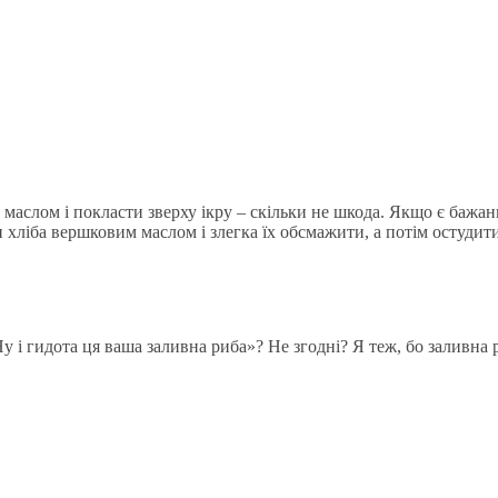
т) маслом і покласти зверху ікру – скільки не шкода. Якщо є баж
ліба вершковим маслом і злегка їх обсмажити, а потім остудити і
Ну і гидота ця ваша заливна риба»? Не згодні? Я теж, бо заливна р