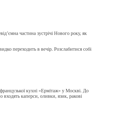
евід’ємна частина зустрічі Нового року, як
видко переходить в вечір. Розслабитися собі
 французької кухні «Ермітаж» у Москві. До
 входять каперси, оливки, язик, ракові