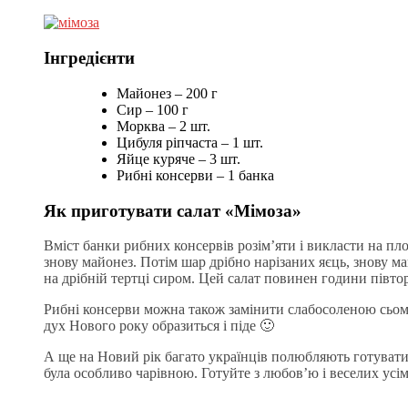
Інгредієнти
Майонез – 200 г
Сир – 100 г
Морква – 2 шт.
Цибуля ріпчаста – 1 шт.
Яйце куряче – 3 шт.
Рибні консерви – 1 банка
Як приготувати салат «Мімоза»
Вміст банки рибних консервів розім’яти і викласти на пл
знову майонез. Потім шар дрібно нарізаних яєць, знову ма
на дрібній тертці сиром. Цей салат повинен години півто
Рибні консерви можна також замінити слабосоленою сьом
дух Нового року образиться і піде 🙂
А ще на Новий рік багато українців полюбляють готувати
була особливо чарівною. Готуйте з любов’ю і веселих усі