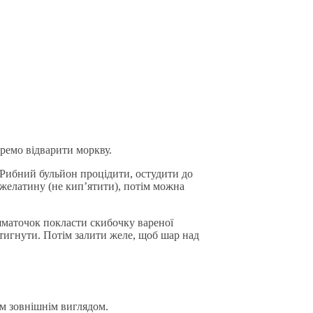
кремо відварити моркву.
Рибний бульйон процідити, остудити до
я желатину (не кип’ятити), потім можна
шматочок покласти скибочку вареної
тигнути. Потім залити желе, щоб шар над
м зовнішнім виглядом.