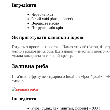
Інгредієнти
Червона ікра
Білий хліб (батон, багет)
Вершкове масло
Петрушка або кріп
Як приготувати канапки з ікрою
Готується простіше простого. Намазати хліб (батон, баге
масло вершковим сиром. Ще варіант – змастити шматочки х
можна використати солений крекер.
Заливна риба
Пам’ятаєте фразу легендарного Іполіта з «Іронії долі» – «
смачно.
Інгредієнти
Риба (судак, хек, минтай, форель) – 800 г