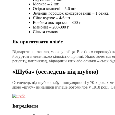
Морква – 2 шт.
Огірки квашені – 5-6 шт.
Зелений горошок консервований – 1 банка
Яйце куряче – 4-6 шт.
Ковбаса докторська – 300 г
Майонез – 200-300 г
Сіль за смаком
Як приготувати олів’є
Відварити картоплю, моркву і яйця. Все (крім горошку) 
йогуртом з невеликою кількістю гірчиці. Якщо хочеться е
рецепту, наприклад, відварний язик або оливки – смак бу
«Шуба» (оселедець під шубою)
Оселедець під шубою набув популярності у 70-х роках мину
якою «шубу» винайшов купець Богомилов у 1918 році. Сала
Інгредієнти