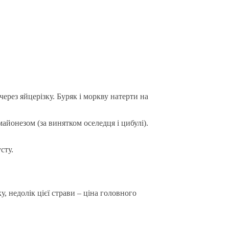
ерез яйцерізку. Буряк і моркву натерти на
айонезом (за винятком оселедця і цибулі).
сту.
, недолік цієї страви – ціна головного