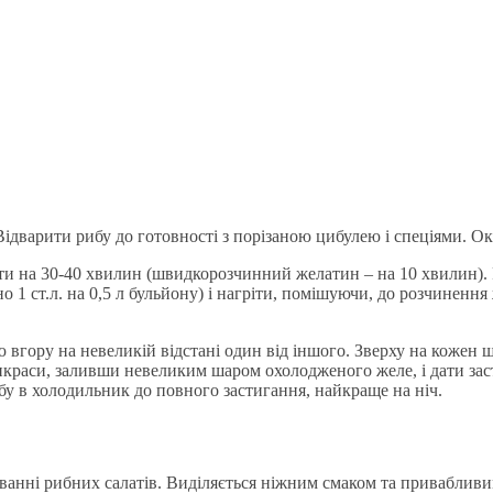
Відварити рибу до готовності з порізаною цибулею і спеціями. О
и на 30-40 хвилин (швидкорозчинний желатин – на 10 хвилин). 
 1 ст.л. на 0,5 л бульйону) і нагріти, помішуючи, до розчиненн
 вгору на невеликій відстані один від іншого. Зверху на кожен 
краси, заливши невеликим шаром охолодженого желе, і дати зас
бу в холодильник до повного застигання, найкраще на ніч.
ванні рибних салатів. Виділяється ніжним смаком та привабливи