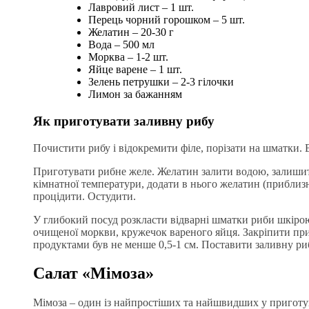
Лавровий лист – 1 шт.
Перець чорний горошком – 5 шт.
Желатин – 20-30 г
Вода – 500 мл
Морква – 1-2 шт.
Яйце варене – 1 шт.
Зелень петрушки – 2-3 гілочки
Лимон за бажанням
Як приготувати заливну рибу
Почистити рибу і відокремити філе, порізати на шматки. 
Приготувати рибне желе. Желатин залити водою, залишит
кімнатної температури, додати в нього желатин (приблизно
процідити. Остудити.
У глибокий посуд розкласти відварні шматки риби шкірою
очищеної моркви, кружечок вареного яйця. Закріпити при
продуктами був не менше 0,5-1 см. Поставити заливну ри
Салат «Мімоза»
Мімоза – один із найпростіших та найшвидших у приготу