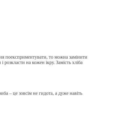
ання поексприментувати, то можна замінити
 розкласти на кожен ікру. Замість хліба
иба – це зовсім не гидота, а дуже навіть