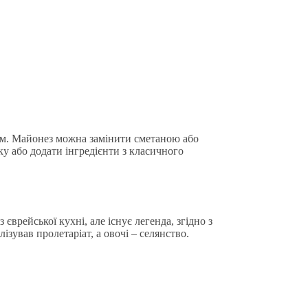
зом. Майонез можна замінити сметаною або
у або додати інгредієнти з класичного
врейської кухні, але існує легенда, згідно з
зував пролетаріат, а овочі – селянство.