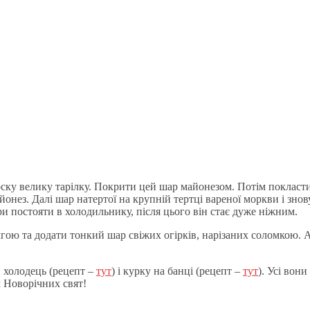
оску велику тарілку. Покрити цей шар майонезом. Потім покласти 
йонез. Далі шар натертої на крупній тертці вареної моркви і зн
ри постояти в холодильнику, після цього він стає дуже ніжним.
гою та додати тонкий шар свіжих огірків, нарізаних соломкою.
 холодець (рецепт –
тут
) і курку на банці (рецепт –
тут
). Усі вони
м Новорічних свят!