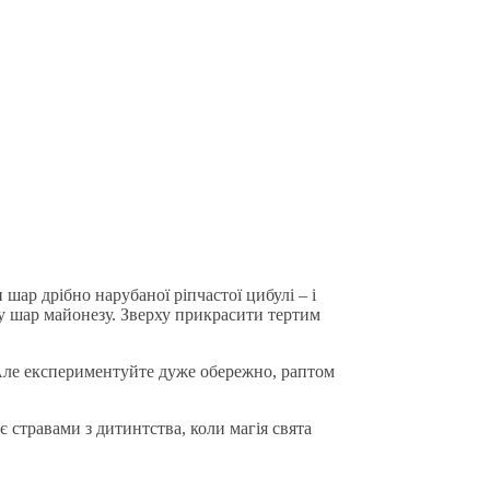
шар дрібно нарубаної ріпчастої цибулі – і
ову шар майонезу. Зверху прикрасити тертим
 Але експериментуйте дуже обережно, раптом
 є стравами з дитинтства, коли магія свята