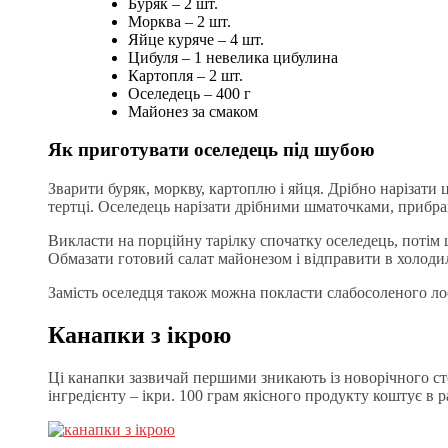
Буряк – 2 шт.
Морква – 2 шт.
Яйце куряче – 4 шт.
Цибуля – 1 невелика цибулина
Картопля – 2 шт.
Оселедець – 400 г
Майонез за смаком
Як приготувати оселедець під шубою
Зварити буряк, моркву, картоплю і яйця. Дрібно нарізати 
тертці. Оселедець нарізати дрібними шматочками, прибрав
Викласти на порційну тарілку спочатку оселедець, потім 
Обмазати готовий салат майонезом і відправити в холоди
Замість оселедця також можна покласти слабосоленого лос
Канапки з ікрою
Ці канапки зазвичай першими зникають із новорічного сто
інгредієнту – ікри. 100 грам якісного продукту коштує в р