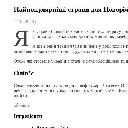
Найпопулярніші страви для Новоріч
11.12.2020
/
Я
кі страви більшість з нас їсть лише один раз у р
ялинка та шампанське. Без них Новий рік начеб
А ще є один такий чарівний день у році, коли ні
дозволяють навіть закостенілі трудоголіки – це 1 січня, я
Отож, які страви в українців стали найулюбленішими та 
Олів’є
Салат названий на честь творця, шеф-кухаря Люсьєна Олів
речі, за кордоном цей салат називають «російським». Кла
шийки.
Інгредієнти
Картопля – 7 шт.